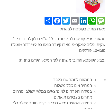
Share
Facebook
Twitter
Email
LinkedIn
WhatsApp
Message
מארז מתוק בקופסת לב גדול
המארז מכיל קופסת לב קוטר כ - 29 ס"מ+בלון לב +דובי+1
שקית ופלים לואקר+3 מארז קינדר בואנו כפול+גרדנה+נוטלה
טוגו+10 פרלינים
(צבע הקופסא והדובי משתנה לפי המלאי הקיים בחנות)
התמונה להמחשה בלבד
המחיר אינו כולל משלוח
במידה והפרחים לא נמצאים במלאי ישולבו פרחים
אחרים בצבעים תואמים
במידה והמוצר נמצא בכלי בו קיים חוסר ישולב כלי
דומה.